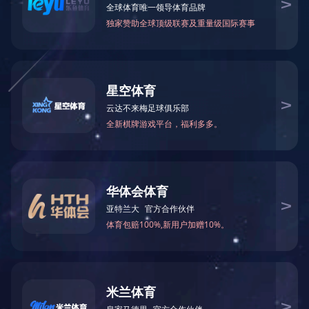
版权所有 © 2025 今创集团股份有限
公司 版权所有
今创集团
九州体育
|
开云网页版登录入口
|
拼搏手机在线登陆入口
|
乐竞官方网站
|
半岛平台网页版登录入口
|
乐鱼平台
|
球友会官方网页版-球友会(中国)
|
乐鱼平台
|
开云官方网页版
|