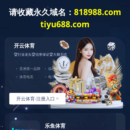
集团首页
首页
集团概况
产业板块
新闻中心
社会责任
社会招聘
校园招聘
米乐（中国）一站式服
务官网
加入我们
投资者关系
在线反馈
校园招聘